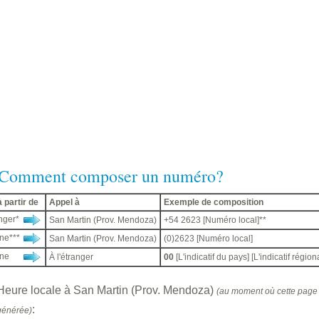
Comment composer un numéro?
 partir de
Appel à
Exemple de composition
anger*
San Martin (Prov. Mendoza)
+54 2623 [Numéro local]**
ne***
San Martin (Prov. Mendoza)
(0)2623 [Numéro local]
ine
À l'étranger
00
[L'indicatif du pays] [L'indicatif régio
Heure locale à San Martin (Prov. Mendoza)
(au moment où cette page 
:
générée)