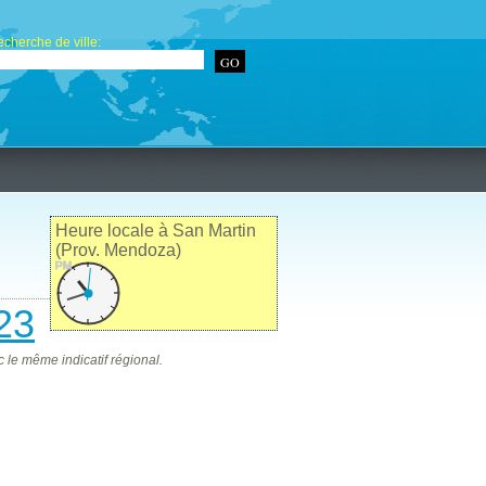
cherche de ville:
Heure locale à San Martin
(Prov. Mendoza)
PM
23
 le même indicatif régional.