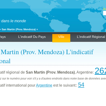
Re
ux dans le monde
»
San Martin (Prov. Mendoza)
»
Pays
L'indicatif Du Pays
Ville
L'indicatif Régional
 Martin (Prov. Mendoza) L'indicatif
onal
26
catif régional de
San Martin (Prov. Mendoza)
, Argentine:
z sur le numéro pour voir s'il y a d'autres endroits dans notre base de données avec
54
catif international pour
Argentine
est le suivant::