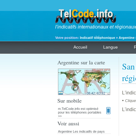
l'indicatifs internationaux et régiona
Votre position:
Indicatif téléphonique
»
Argentine
Accueil
Langue
Argentine sur la carte
San
régi
L'indi
Sur mobile
•
Clique
m.TelCode.info est optimisé
L'indi
pour les téléphones portables
>>
Voir aussi
Argentine Les indicatifs de pays