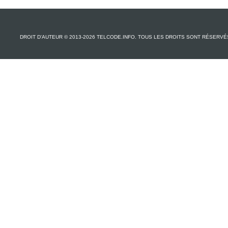
DROIT D'AUTEUR © 2013-2026 TELCODE.INFO. TOUS LES DROITS SONT RÉSERVÉ