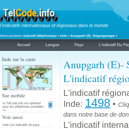
l'indicatifs internationaux et régionaux dans le monde
Votre position:
Indicatif téléphonique
»
Inde
»
Anupgarh (E)- Sriganganagar
»
Accueil
Langue
Pays
L'indicatif Du Pa
Inde sur la carte
Anupgarh (E)- 
L'indicatif régi
L'indicatif régio
Sur mobile
1498
Inde:
•
Cliq
m.TelCode.info est optimisé
pour les téléphones portables
>>
dans notre base de donn
Voir aussi
L'indicatif intern
Inde Les indicatifs de pays