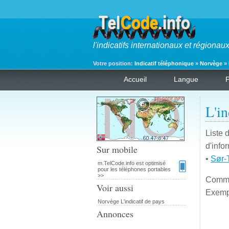
l'indicatifs internationaux et régiona
Votre position:
Indicatif téléphonique
»
Norvège
»
Accueil
Langue
L'in
Liste 
d'info
Sur mobile
•
Sør-
m.TelCode.info est optimisé
pour les téléphones portables
>>
Comme
Voir aussi
Exemp
Norvège L'indicatif de pays
Annonces