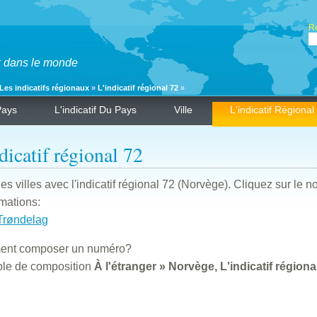
Re
ux dans le monde
Les indicatifs régionaux
»
L'indicatif régional 72
»
Pays
L'indicatif Du Pays
Ville
L'indicatif Régional
dicatif régional 72
des villes avec l'indicatif régional 72 (Norvège). Cliquez sur le n
rmations:
Trøndelag
nt composer un numéro?
le de composition
À l'étranger » Norvège, L'indicatif régiona