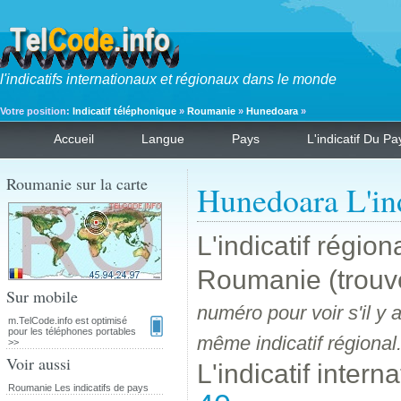
l'indicatifs internationaux et régionaux dans le monde
Votre position:
Indicatif téléphonique
»
Roumanie
»
Hunedoara
»
Accueil
Langue
Pays
L'indicatif Du Pa
Roumanie sur la carte
Hunedoara L'ind
L'indicatif régio
Roumanie (trouvé
Sur mobile
numéro pour voir s'il y
m.TelCode.info est optimisé
pour les téléphones portables
même indicatif régional
>>
Voir aussi
L'indicatif intern
Roumanie Les indicatifs de pays