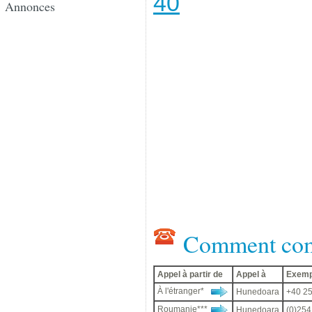
40
Annonces
Comment com
Appel à partir de
Appel à
Exemp
À l'étranger*
Hunedoara
+40 25
Roumanie***
Hunedoara
(0)254